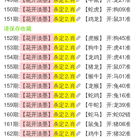
150期:
【花开淡墨】
杀定⒉肖
🥖 【蛇虎】 开:狗09准
151期:
【花开淡墨】
杀定⒉肖
🥖 【鸡龙】 开:鼠31准
请保存收藏
152期:
【花开淡墨】
杀定⒉肖
🥖 【虎猴】 开:狗45准
153期:
【花开淡墨】
杀定⒉肖
🥖 【狗牛】 开:虎41准
154期:
【花开淡墨】
杀定⒉肖
🥖 【龙鸡】 开:虎41准
155期:
【花开淡墨】
杀定⒉肖
🥖 【猪龙】 开:鼠07准
156期:
【花开淡墨】
杀定⒉肖
🥖 【猴牛】 开:马01准
157期:
【花开淡墨】
杀定⒉肖
🥖 【龙猴】 开:兔40准
158期:
【花开淡墨】
杀定⒉肖
🥖 【蛇鸡】 开:兔16准
159期:
【花开淡墨】
杀定⒉肖
🥖 【牛蛇】 开:龙39准
160期:
【花开淡墨】
杀定⒉肖
🥖 【蛇马】 开:蛇02错
161期:
【花开淡墨】
杀定⒉肖
🥖 【鼠兔】 开:猪08准
162期:
【花开淡墨】
杀定⒉肖
🥖 【鸡牛】 开:猪32准