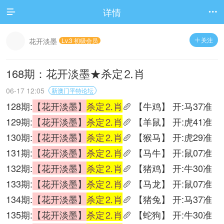
详情


关注
花开淡墨
Lv.3 初级会员

168期：花开淡墨★杀定⒉肖
06-17 12:05
新澳门平特论坛
128期:
【花开淡墨】
杀定⒉肖
🥖 【牛鸡】 开:马37准
129期:
【花开淡墨】
杀定⒉肖
🥖 【羊鼠】 开:虎41准
130期:
【花开淡墨】
杀定⒉肖
🥖 【猴马】 开:虎29准
131期:
【花开淡墨】
杀定⒉肖
🥖 【马牛】 开:鼠07准
132期:
【花开淡墨】
杀定⒉肖
🥖 【猪鸡】 开:牛30准
133期:
【花开淡墨】
杀定⒉肖
🥖 【马龙】 开:鼠07准
134期:
【花开淡墨】
杀定⒉肖
🥖 【猪兔】 开:马37准
135期:
【花开淡墨】
杀定⒉肖
🥖 【蛇狗】 开:牛30准