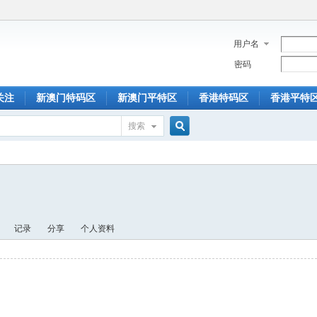
用户名
密码
关注
新澳门特码区
新澳门平特区
香港特码区
香港平特
搜索
搜
索
记录
分享
个人资料