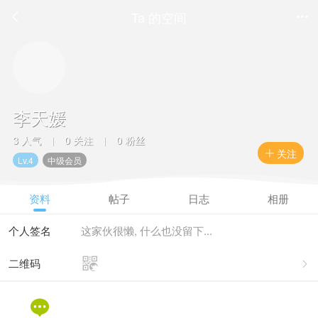
Ta 的空间


李天媛
3 人气
0 关注
0 粉丝
|
|
关注

Lv.4
中级会员
资料
帖子
日志
相册
个人签名
这家伙很懒, 什么也没留下...

二维码

