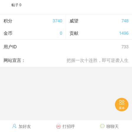
帖子 0
积分
3740
威望
748
金币
0
贡献
1496
用户ID
733
网站宣言：
把握一次十连胜，即可逆袭人生

菜单
加好友
打招呼
聊聊天


