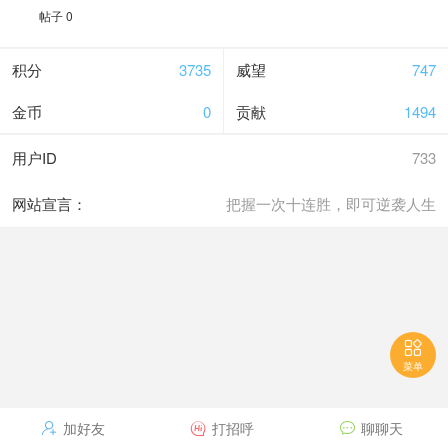
帖子 0
积分
3735
威望
747
金币
0
贡献
1494
用户ID
733
网站宣言：
把握一次十连胜，即可逆袭人生

菜单
加好友
打招呼
聊聊天


