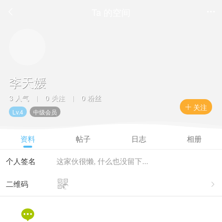
Ta 的空间


李天媛
3 人气
0 关注
0 粉丝
|
|
关注

Lv.4
中级会员
资料
帖子
日志
相册
个人签名
这家伙很懒, 什么也没留下...

二维码

