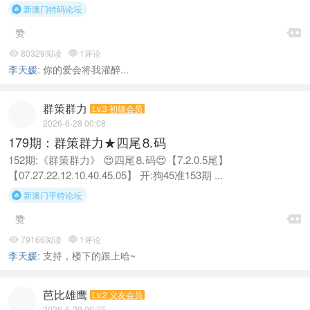
新澳门特码论坛


赞
80329阅读
1评论


李天媛
:
你的爱会将我灌醉...
群策群力
Lv.3 初级会员
2026-6-28 00:08
179期：群策群力★四尾⒏码
152期:《群策群力》 😍四尾⒏码😍【7.2.0.5尾】
【07.27.22.12.10.40.45.05】 开:狗45准153期 ...
新澳门平特论坛


赞
79166阅读
1评论


李天媛
:
支持，楼下的跟上哈~
芭比雄鹰
Lv.2 义友会员
2026-6-29 00:25