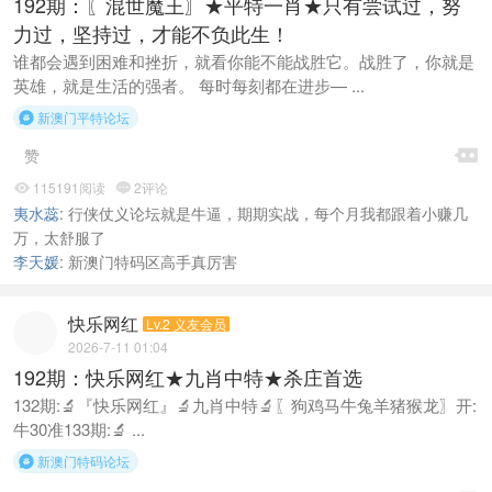
192期：〖混世魔王〗★平特一肖★只有尝试过，努
力过，坚持过，才能不负此生！
谁都会遇到困难和挫折，就看你能不能战胜它。战胜了，你就是
英雄，就是生活的强者。 每时每刻都在进步— ...
新澳门平特论坛


赞
115191阅读
2评论


夷水蕊
:
行侠仗义论坛就是牛逼，期期实战，每个月我都跟着小赚几
万，太舒服了
李天媛
:
新澳门特码区高手真厉害
快乐网红
Lv.2 义友会员
2026-7-11 01:04
192期：快乐网红★九肖中特★杀庄首选
132期:🔬『快乐网红』🔬九肖中特🔬〖狗鸡马牛兔羊猪猴龙〗开:
牛30准133期:🔬 ...
新澳门特码论坛
