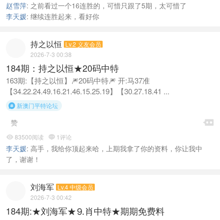
赵雪萍
:
之前看过一个16连胜的，可惜只跟了5期，太可惜了
李天媛
:
继续连胜起来，看好你
持之以恒
Lv.2 义友会员
2026-7-3 00:38
184期：持之以恒★20码中特
163期:【持之以恒】🎆20码中特🎆 开:马37准
【34.22.24.49.16.21.46.15.25.19】【30.27.18.41 ...
新澳门平特论坛


赞
83500阅读
1评论


李天媛
:
高手，我给你顶起来哈，上期我拿了你的资料，你让我中
了，谢谢！
刘海军
Lv.4 中级会员
2026-7-3 00:42
184期:★刘海军★⒐肖中特★期期免费料