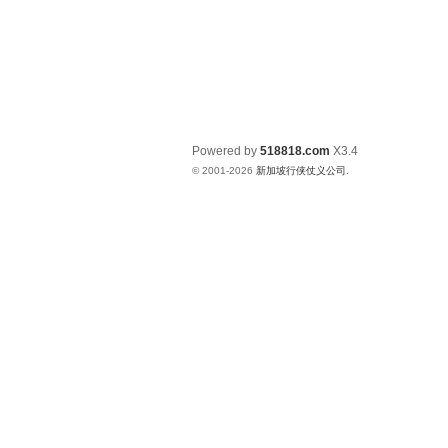
Powered by
518818.com
X3.4
© 2001-2026
新加坡行侠仗义公司
.