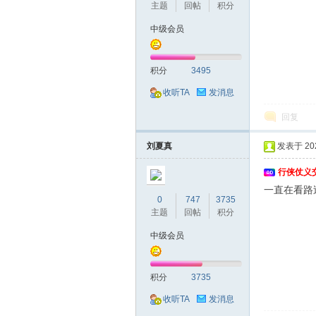
主题
回帖
积分
中级会员
坛
积分
3495
收听TA
发消息
回复
刘夏真
发表于 2026
行侠仗义
一直在看路
0
747
3735
主题
回帖
积分
中级会员
积分
3735
收听TA
发消息