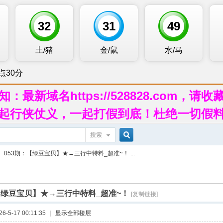
知：最新域名https://528828.com，请收
起行侠仗义，一起打假到底！杜绝一切假
搜索
搜
053期：【绿豆宝贝】★→三行中特料_超准~！ ...
索
【绿豆宝贝】★→三行中特料_超准~！
[复制链接]
-5-17 00:11:35
|
显示全部楼层