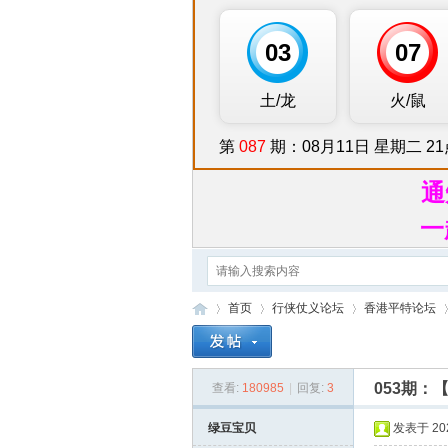
通
一
首页
行侠仗义论坛
香港平特论坛
053期：
查看:
180985
|
回复:
3
行
»
›
›
›
绿豆宝贝
发表于 2026