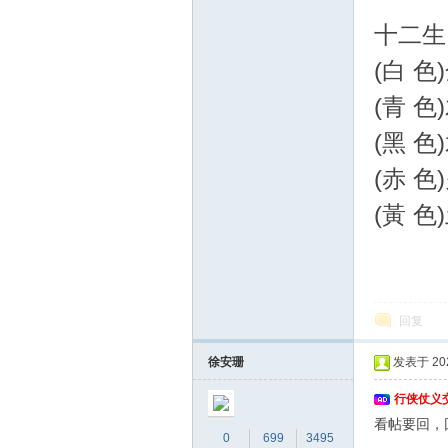
十二生
(白 色)金
义
(青 色)木
(黑 色)
(赤 色)火
(黃 色)
论
回复
徐安珊
发表于 2026
行侠仗义
看帖要回，
0
699
3495