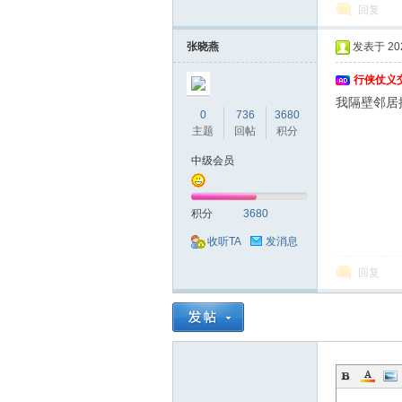
回复
张晓燕
发表于 2026
行侠仗义
我隔壁邻居
0
736
3680
主题
回帖
积分
中级会员
积分
3680
收听TA
发消息
回复