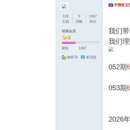
行侠仗义
119
0
1067
主题
回帖
积分
我们带
初级会员
我们理
侠
积分
1067
收听TA
发消息
052期
053期
仗
202