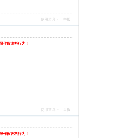
使用道具
举报
举报作假改料行为！
使用道具
举报
举报作假改料行为！