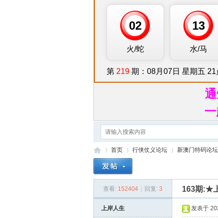
通
一
首页
行侠仗义论坛
新澳门特码论坛
163期:
查看:
152404
|
回复:
3
行
»
›
›
上岸人生
发表于 2026