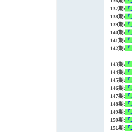
136期:
『
137期:
『
138期:
『
139期:
『
义
140期:
『
141期:
『
142期:
『
143期:
『
144期:
『
145期:
『
146期:
『
论
147期:
『
148期:
『
149期:
『
150期:
『
151期:
『