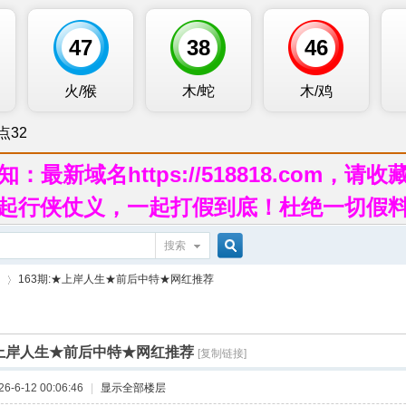
知：最新域名https://518818.com，请收
起行侠仗义，一起打假到底！杜绝一切假
搜索
搜
163期:★上岸人生★前后中特★网红推荐
索
★上岸人生★前后中特★网红推荐
[复制链接]
›
-6-12 00:06:46
|
显示全部楼层