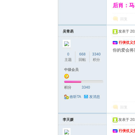
后肖：马
回复
吴青易
发表于 2026
行侠仗义
你的爱会将我
0
668
3340
主题
回帖
积分
中级会员
积分
3340
收听TA
发消息
回复
李天媛
发表于 2026
行侠仗义