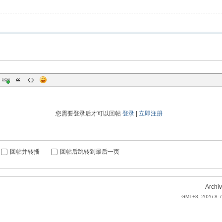
您需要登录后才可以回帖
登录
|
立即注册
回帖并转播
回帖后跳转到最后一页
Archiv
GMT+8, 2026-8-7