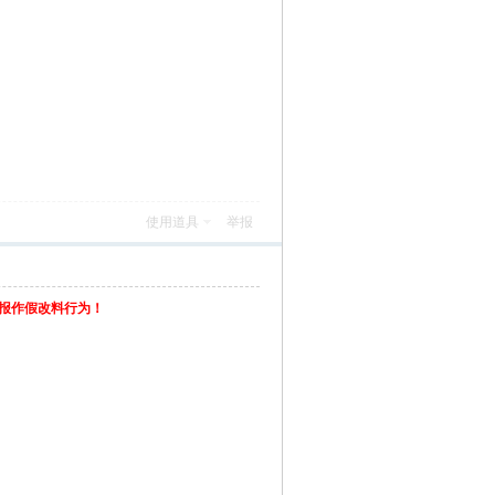
使用道具
举报
举报作假改料行为！