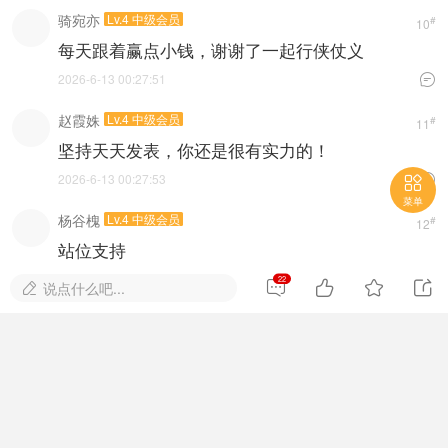
骑宛亦
Lv.4 中级会员
#
10
每天跟着赢点小钱，谢谢了一起行侠仗义
2026-6-13 00:27:51

赵霞姝
Lv.4 中级会员
#
11
坚持天天发表，你还是很有实力的！
2026-6-13 00:27:53


菜单
杨谷槐
Lv.4 中级会员
#
12
站位支持
2026-6-13 00:27:50

22




说点什么吧...

王新梅
Lv.4 中级会员
#
13
天啊.
2026-6-13 00:27:55

陈新蕾
Lv.4 中级会员
#
14