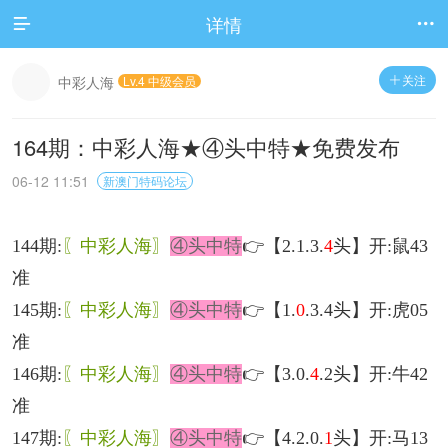
详情


关注
中彩人海
Lv.4 中级会员

164期：中彩人海★④头中特★免费发布
06-12 11:51
新澳门特码论坛
144期:
〖中彩人海〗
④头中特
👉【2.1.3.
4
头】开:鼠43
准
145期:
〖中彩人海〗
④头中特
👉【1.
0
.3.4头】开:虎05
准
146期:
〖中彩人海〗
④头中特
👉【3.0.
4
.2头】开:牛42
准
147期:
〖中彩人海〗
④头中特
👉【4.2.0.
1
头】开:马13