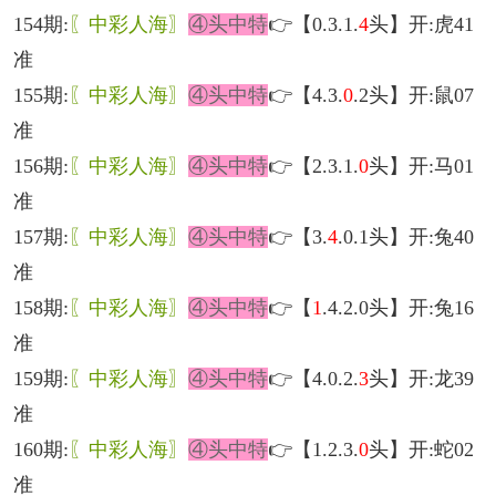
154期:
〖中彩人海〗
④头中特
👉【0.3.1.
4
头】开:虎41
准
155期:
〖中彩人海〗
④头中特
👉【4.3.
0
.2头】开:鼠07
准
156期:
〖中彩人海〗
④头中特
👉【2.3.1.
0
头】开:马01
准
157期:
〖中彩人海〗
④头中特
👉【3.
4
.0.1头】开:兔40
准
158期:
〖中彩人海〗
④头中特
👉【
1
.4.2.0头】开:兔16
准
159期:
〖中彩人海〗
④头中特
👉【4.0.2.
3
头】开:龙39
准
160期:
〖中彩人海〗
④头中特
👉【1.2.3.
0
头】开:蛇02
准