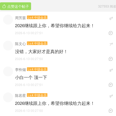
点赞这个帖子
327553 阅读

周芳茵
Lv.4 中级会员
#
6
2026继续跟上你，希望你继续给力起来！
2026-6-13 00:27:51

陈文心
Lv.4 中级会员
#
7
没错，大家好才是真的好！
2026-6-13 00:27:50

李怜烟
Lv.4 中级会员
#
8
小白一个 顶一下
2026-6-13 00:27:51

陈若星
Lv.4 中级会员
#
9
2026继续跟上你，希望你继续给力起来！
2026-6-13 00:27:50
