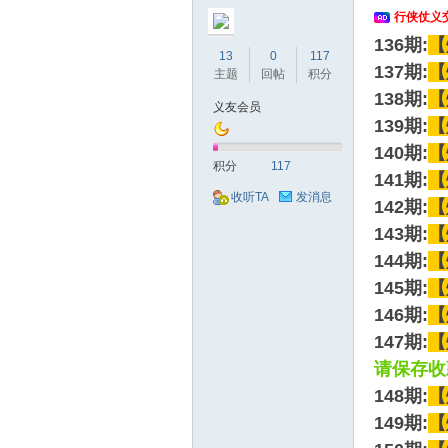
行侠仗义
136期:
【
13
0
117
137期:
【
主题
回帖
积分
138期:
【
义友会员
139期:
【
侠
140期:
【
积分
117
141期:
【
收听TA
发消息
142期:
【
143期:
【
144期:
【
145期:
【
146期:
【
147期:
【
仗
请保存收
148期:
【
149期:
【