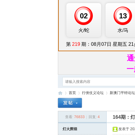
通
一
首页
行侠仗义论坛
新澳门平特论坛
164期：
查看:
76833
|
回复:
4
行
»
›
›
灯火辉煌
发表于 2026