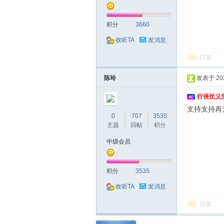
积分
3660
收听TA
发消息
回复
陈玲
发表于 2026
行侠仗义
支持支持再
0
707
3535
主题
回帖
积分
中级会员
积分
3535
收听TA
发消息
回复