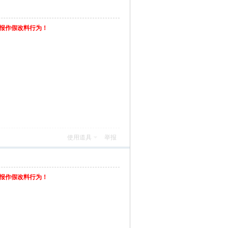
举报作假改料行为！
使用道具
举报
举报作假改料行为！